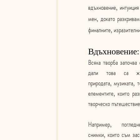
вдъхновение, интуиция
мен, докато разкривам
финалните, изразителн
Вдъхновение:
Всяка творба започва 
дали това са жи
природата, музиката, 
елементите, които раз
творческо пътешествие
Например, погледн
снимки, които съм зас