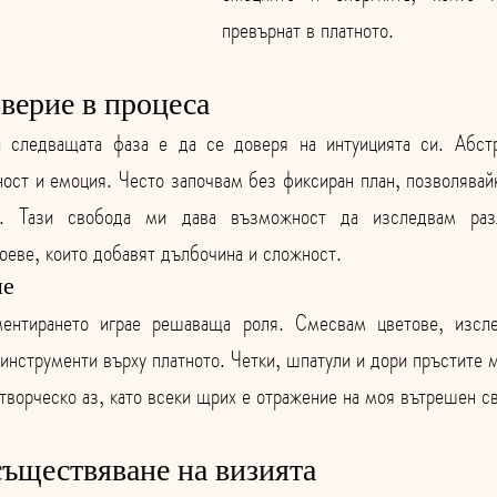
превърнат в платното.
верие в процеса
 следващата фаза е да се доверя на интуицията си. Абстра
ост и емоция. Често започвам без фиксиран план, позволявайки
о. Тази свобода ми дава възможност да изследвам разл
оеве, които добавят дълбочина и сложност.
не
ентирането играе решаваща роля. Смесвам цветове, изсле
инструменти върху платното. Четки, шпатули и дори пръстите м
творческо аз, като всеки щрих е отражение на моя вътрешен св
съществяване на визията