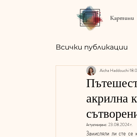
Картини
Всички публикации
Aicha Haddouchi
18.0
Пътешест
акрилна к
сътворен
Актуализирано:
23.08.2024 г.
Замисляли ли сте се к