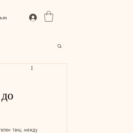
ът
 до
телен танц между 