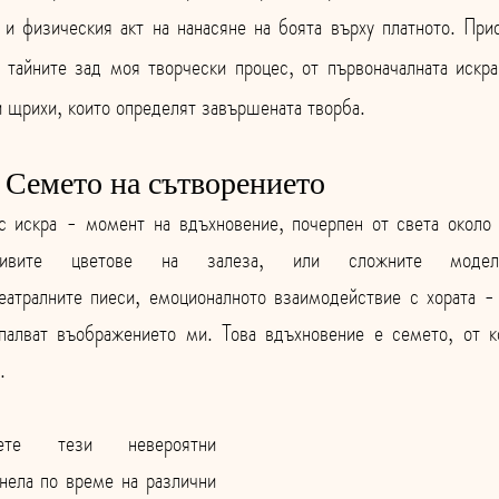
 и физическия акт на нанасяне на боята върху платното. При
 тайните зад моя творчески процес, от първоначалната искра
и щрихи, които определят завършената творба.
 Семето на сътворението
с искра - момент на вдъхновение, почерпен от света около
вите цветове на залеза, или сложните модели
театралните пиеси, емоционалното взаимодействие с хората - 
палват въображението ми. Това вдъхновение е семето, от к
.
ете тези невероятни 
нела по време на различни 