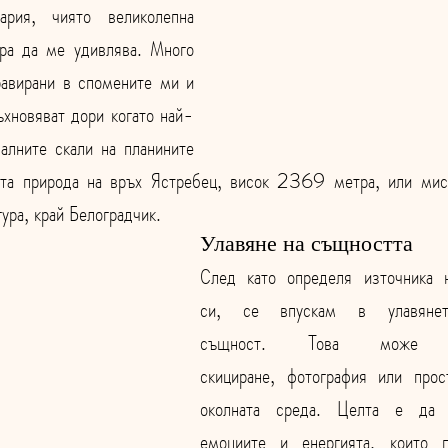
рия, чиято великолепна 
ра да ме удивлява. Много 
равирани в спомените ми и 
хновяват дори когато най-
алните скали на планините 
ата природа на връх Ястребец, висок 2369 метра, или мист
ура, край Белоградчик.
Улавяне на същността
След като определя източника н
си, се впускам в улавянет
същност. Това може 
скициране, фотография или прос
околната среда. Целта е да 
емоциите и енергията, които 