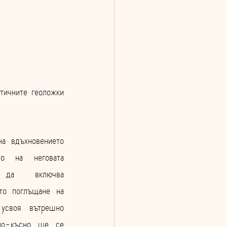
ичните геоложки 
а вдъхновението 
о на неговата 
да включва 
то поглъщане на 
усвоя вътрешно 
по-късно ще се 